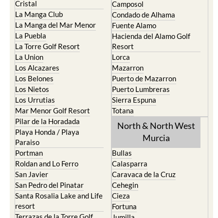
Cristal
Camposol
La Manga Club
Condado de Alhama
La Manga del Mar Menor
Fuente Alamo
La Puebla
Hacienda del Alamo Golf
La Torre Golf Resort
Resort
La Union
Lorca
Los Alcazares
Mazarron
Los Belones
Puerto de Mazarron
Los Nietos
Puerto Lumbreras
Los Urrutias
Sierra Espuna
Mar Menor Golf Resort
Totana
Pilar de la Horadada
North & North West
Playa Honda / Playa
Murcia
Paraiso
Portman
Bullas
Roldan and Lo Ferro
Calasparra
San Javier
Caravaca de la Cruz
San Pedro del Pinatar
Cehegin
Santa Rosalia Lake and Life
Cieza
resort
Fortuna
Terrazas de la Torre Golf
Jumilla