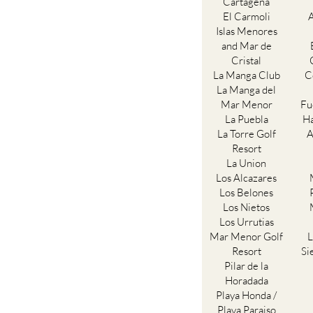
Cartagena
El Carmoli
Islas Menores
and Mar de
Cristal
La Manga Club
C
La Manga del
Mar Menor
Fu
La Puebla
Ha
La Torre Golf
A
Resort
La Union
Los Alcazares
Los Belones
Los Nietos
Los Urrutias
Mar Menor Golf
L
Resort
Si
Pilar de la
Horadada
Playa Honda /
Playa Paraiso