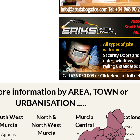
ore information by AREA, TOWN or
URBANISATION .....
uth West
North &
Murcia
Urbanisation
Murcia
North West
Central
Camposol
Murcia
Condado de
Aguilas
Abanilla
Alhama