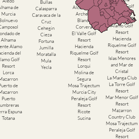
Aledo
Abaran
Bullas
El Valle Golf
Alhama de
Alcantarilla
Calasparra
Resort
Murcia
Archena
Caravaca de la
Hacienda del
Bolnuevo
Blanca
Cruz
Alamo Golf
Camposol
Corvera
Cehegin
Resort
ondado de
El Valle Golf
Cieza
Hacienda
Alhama
Resort
Fortuna
Riquelme Golf
ente Alamo
Hacienda
Jumilla
Resort
cienda del
Riquelme Golf
Moratalla
Islas Menores
lamo Golf
Resort
Mula
and Mar de
Resort
Lorqui
Yecla
Cristal
Lorca
Molina de
La Manga Club
Mazarron
Segura
La Torre Golf
Puerto de
Mosa Trajectum
Resort
Mazarron
Murcia City
Mar Menor Golf
Puerto
Peraleja Golf
Resort
umbreras
Resort
Mazarron
erra Espuna
Ricote
Country Club
Totana
Sucina
Mosa Trajectum
Peraleja Golf
Resort